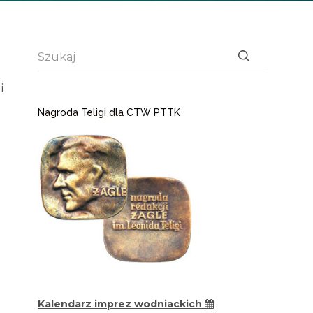
Brak
i
wyników
Nagroda Teligi dla CTW PTTK
Kalendarz imprez wodniackich