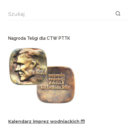
Brak
wyników
Nagroda Teligi dla CTW PTTK
Kalendarz imprez wodniackich