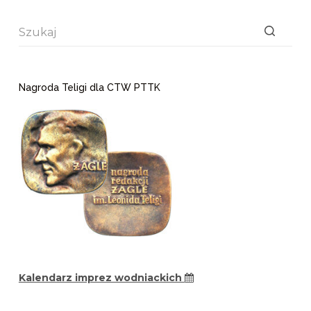
Brak
wyników
Nagroda Teligi dla CTW PTTK
Kalendarz imprez wodniackich