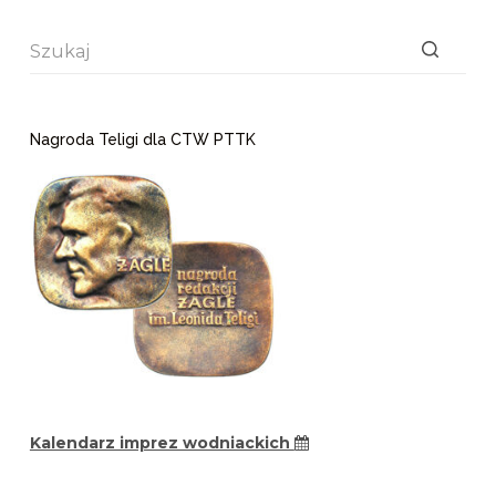
Brak
wyników
Nagroda Teligi dla CTW PTTK
Kalendarz imprez wodniackich