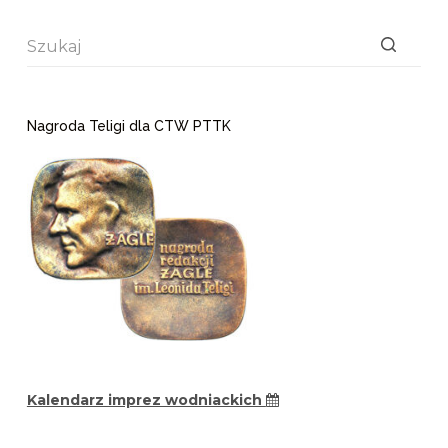
Brak
wyników
Nagroda Teligi dla CTW PTTK
Kalendarz imprez wodniackich