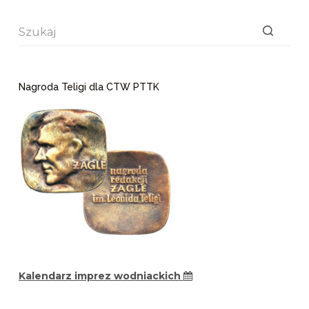
Brak
wyników
Nagroda Teligi dla CTW PTTK
Kalendarz imprez wodniackich