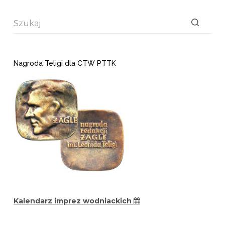
Brak
wyników
Nagroda Teligi dla CTW PTTK
Kalendarz imprez wodniackich