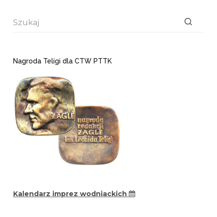
Brak
wyników
Nagroda Teligi dla CTW PTTK
Kalendarz imprez wodniackich