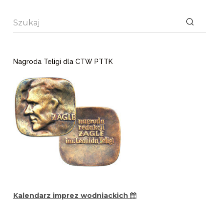
Brak
wyników
Nagroda Teligi dla CTW PTTK
Kalendarz imprez wodniackich