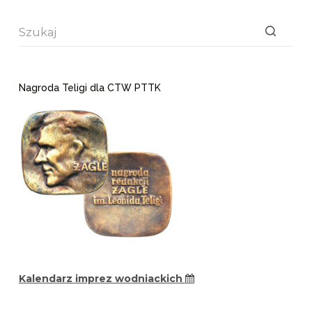
Brak
wyników
Nagroda Teligi dla CTW PTTK
Kalendarz imprez wodniackich