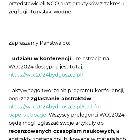
przedstawicieli NGO oraz praktyków z zakresu
żeglugi i turystyki wodnej.
Zapraszamy Państwa do:
–
udziału w konferencji
– rejestracja na
WCC2024 dostępna jest tutaj:
https://wcc2024bydgoszcz.pl/
– aktywnego tworzenia programu konferencji,
poprzez
zgłaszanie abstraktów
:
https://wcc2024bydgoszcz.pl/Call-for-
papers.qbpage
Wszyscy prelegenci WCC2024
będą mogli zgłaszać swoje artykuły do
recenzowanych czasopism
naukowych
, a
abstrakty zostaną opublikowane w materiałach