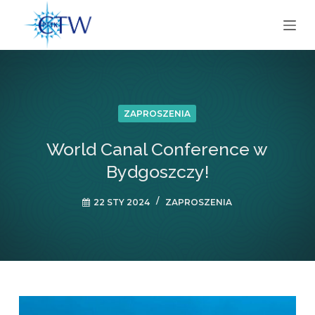
P
r
z
e
j
d
ZAPROSZENIA
ź
d
World Canal Conference w
o
Bydgoszczy!
t
r
22 STY 2024
ZAPROSZENIA
e
ś
c
i