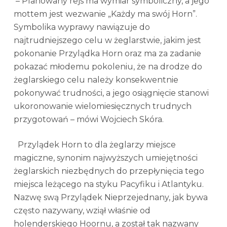
– Planowany rejs ma wymiar symboliczny, a jego
mottem jest wezwanie „Każdy ma swój Horn”.
Symbolika wyprawy nawiązuje do
najtrudniejszego celu w żeglarstwie, jakim jest
pokonanie Przylądka Horn oraz ma za zadanie
pokazać młodemu pokoleniu, że na drodze do
żeglarskiego celu należy konsekwentnie
pokonywać trudności, a jego osiągnięcie stanowi
ukoronowanie wielomiesięcznych trudnych
przygotowań – mówi Wojciech Skóra.
Przylądek Horn to dla żeglarzy miejsce
magiczne, synonim najwyższych umiejętności
żeglarskich niezbędnych do przepłynięcia tego
miejsca leżącego na styku Pacyfiku i Atlantyku.
Nazwę swą Przylądek Nieprzejednany, jak bywa
często nazywany, wziął właśnie od
holenderskiego Hoornu, a został tak nazwany