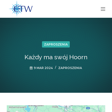
P
r
z
e
j
d
ź
ZAPROSZENIA
d
Każdy ma swój Hoorn
o
t
9 MAR 2024
ZAPROSZENIA
r
e
ś
c
i