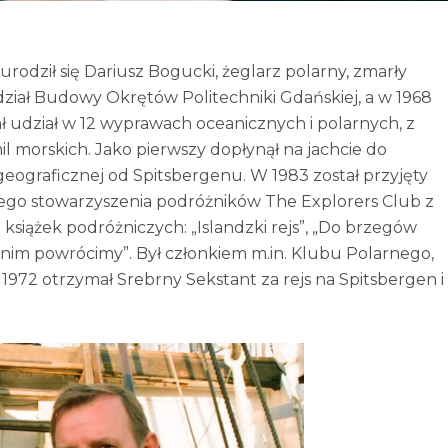
urodził się Dariusz Bogucki, żeglarz polarny, zmarły
ział Budowy Okrętów Politechniki Gdańskiej, a w 1968
ł udział w 12 wyprawach oceanicznych i polarnych, z
il morskich. Jako pierwszy dopłynął na jachcie do
geograficznej od Spitsbergenu. W 1983 został przyjęty
wego stowarzyszenia podróżników The Explorers Club z
książek podróżniczych: „Islandzki rejs”, „Do brzegów
Zanim powrócimy”. Był członkiem m.in. Klubu Polarnego,
72 otrzymał Srebrny Sekstant za rejs na Spitsbergen i