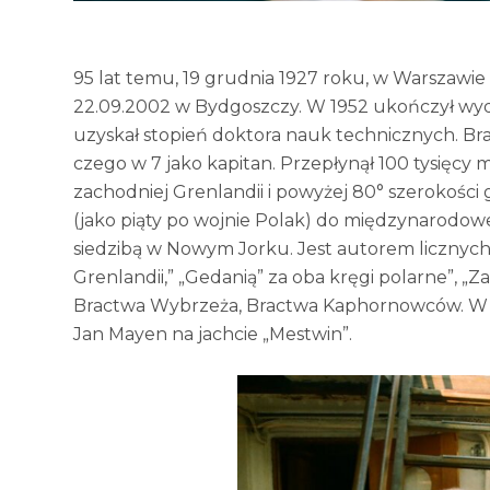
95 lat temu, 19 grudnia 1927 roku, w Warszawie 
22.09.2002 w Bydgoszczy. W 1952 ukończył wyd
uzyskał stopień doktora nauk technicznych. Bra
czego w 7 jako kapitan. Przepłynął 100 tysięcy m
zachodniej Grenlandii i powyżej 80° szerokości 
(jako piąty po wojnie Polak) do międzynarodo
siedzibą w Nowym Jorku. Jest autorem licznych 
Grenlandii,” „Gedanią” za oba kręgi polarne”, „
Bractwa Wybrzeża, Bractwa Kaphornowców. W 19
Jan Mayen na jachcie „Mestwin”.