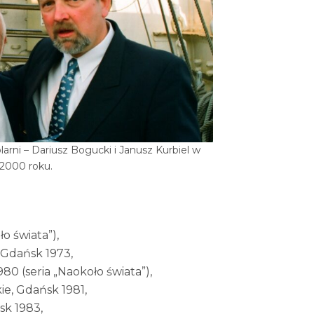
larni – Dariusz Bogucki i Janusz Kurbiel w
2000 roku.
ło świata”),
 Gdańsk 1973,
80 (seria „Naokoło świata”),
e, Gdańsk 1981,
k 1983,