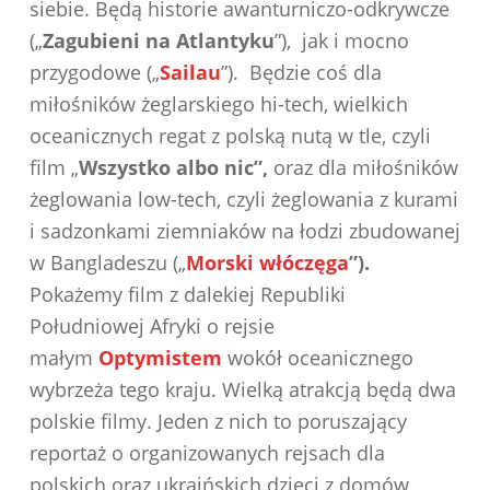
siebie. Będą historie awanturniczo-odkrywcze
(„
Zagubieni na Atlantyku
”), jak i mocno
przygodowe („
Sailau
”). Będzie coś dla
miłośników żeglarskiego hi-tech, wielkich
oceanicznych regat z polską nutą w tle, czyli
film „
Wszystko albo nic”,
oraz dla miłośników
żeglowania low-tech, czyli żeglowania z kurami
i sadzonkami ziemniaków na łodzi zbudowanej
w Bangladeszu („
Morski włóczęga
”).
Pokażemy film z dalekiej Republiki
Południowej Afryki o rejsie
małym
Optymistem
wokół oceanicznego
wybrzeża tego kraju. Wielką atrakcją będą dwa
polskie filmy. Jeden z nich to poruszający
reportaż o organizowanych rejsach dla
polskich oraz ukraińskich dzieci z domów