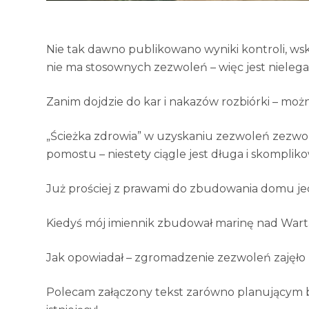
Nie tak dawno publikowano wyniki kontroli, ws
nie ma stosownych zezwoleń – więc jest nielega
Zanim dojdzie do kar i nakazów rozbiórki – możn
„Ścieżka zdrowia” w uzyskaniu zezwoleń zezwo
pomostu – niestety ciągle jest długa i skomplik
Już prościej z prawami do zbudowania domu j
Kiedyś mój imiennik zbudował marinę nad Wart
Jak opowiadał – zgromadzenie zezwoleń zajęło m
Polecam załączony tekst zarówno planującym b