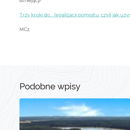
istniejący!
Trzy kroki do… legalizacji pomostu, czyli jak u
MCz.
Podobne wpisy