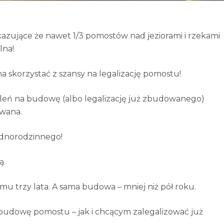
kazujące że nawet 1/3 pomostów nad jeziorami i rzekami
lna!
a skorzystać z szansy na legalizację pomostu!
leń na budowę (albo legalizację już zbudowanego)
owana.
ednorodzinnego!
ą.
u trzy lata. A sama budowa – mniej niż pół roku.
udowę pomostu – jak i chcącym zalegalizować już