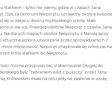
ętu statkiem – tylko nie wiemy, gdzie w czasach Jana
ręt. Dziś za centrum Nieporętu uznajemy okolice kościoł
ej się w miejscu dworu myśliwskiego szkoły. Mało
iono w we wsi. Prawdopodobnie Nieporęt z czasów Jana
u. Na starych mapach okolice Nieporętu z Narwią łączy
 to sztuczne jezioro, utworzone przez sprowadzanych z
ć może miejscowość Nieporęt znajdowała się wówczas na
przez króla statkiem do Nieporętu.
ści można przypuszczać, iż skierowanie Długiej do
derskiego były “zebraniem wód z puszczy” przez Jana
się Królewskim miała na celu jedynie zasilenie w wodę