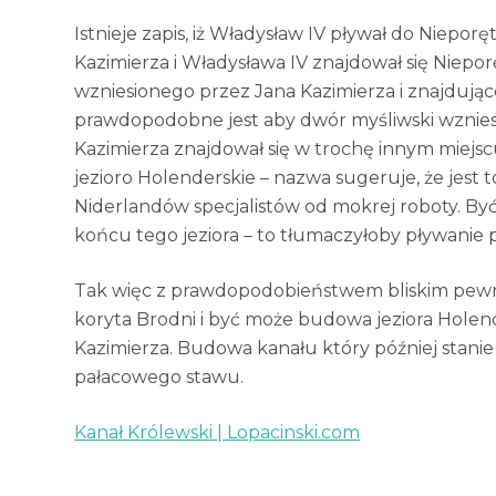
Istnieje zapis, iż Władysław IV pływał do Niepor
Kazimierza i Władysława IV znajdował się Niepo
wzniesionego przez Jana Kazimierza i znajdując
prawdopodobne jest aby dwór myśliwski wznies
Kazimierza znajdował się w trochę innym miejsc
jezioro Holenderskie – nazwa sugeruje, że jest
Niderlandów specjalistów od mokrej roboty. By
końcu tego jeziora – to tłumaczyłoby pływanie 
Tak więc z prawdopodobieństwem bliskim pewno
koryta Brodni i być może budowa jeziora Holen
Kazimierza. Budowa kanału który później stanie 
pałacowego stawu.
Kanał Królewski | Lopacinski.com